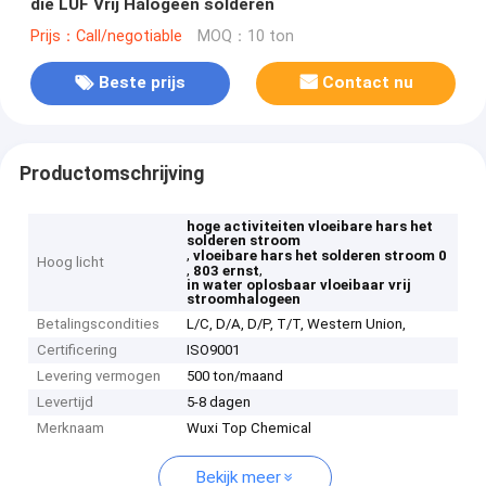
die LUF Vrij Halogeen solderen
Prijs：Call/negotiable
MOQ：10 ton
Beste prijs
Contact nu
Productomschrijving
hoge activiteiten vloeibare hars het
solderen stroom
,
vloeibare hars het solderen stroom 0
Hoog licht
,
,
803 ernst
in water oplosbaar vloeibaar vrij
stroomhalogeen
Betalingscondities
L/C, D/A, D/P, T/T, Western Union,
Certificering
ISO9001
Levering vermogen
500 ton/maand
Levertijd
5-8 dagen
Merknaam
Wuxi Top Chemical
Bekijk meer