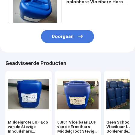
oplosbare Vloeibare Hars
die LUF Vrij Halogeen
solderen
Doorgaan
Geadviseerde Producten
Middelgrote LUF Eco
0,801 Vloeibaar LUF
Geen Schoon 
van de Stevige
van de Ernsthars
Vloeibaar LUF
Inhoudshars
Middelgroot Stevige
Solderende