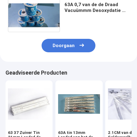
63A 0,7 van de de Draad
Vacuümmm Desoxydatie Op
hoge temperatuur van het
Loodsoldeersel
Doorgaan
Geadviseerde Producten
63 37 Zuiver Tin
63A tin 13mm
2.1CM van de 