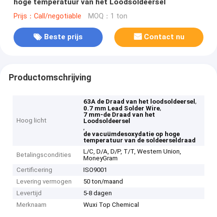
hoge temperatuur van het Loodsoldeersel
Prijs：Call/negotiable
MOQ：1 ton
Beste prijs
Contact nu
Productomschrijving
,
63A de Draad van het loodsoldeersel
,
0.7 mm Lead Solder Wire
7 mm-de Draad van het
Hoog licht
Loodsoldeersel
,
de vacuümdesoxydatie op hoge
temperatuur van de soldeerseldraad
L/C, D/A, D/P, T/T, Western Union,
Betalingscondities
MoneyGram
Certificering
ISO9001
Levering vermogen
50 ton/maand
Levertijd
5-8 dagen
Merknaam
Wuxi Top Chemical